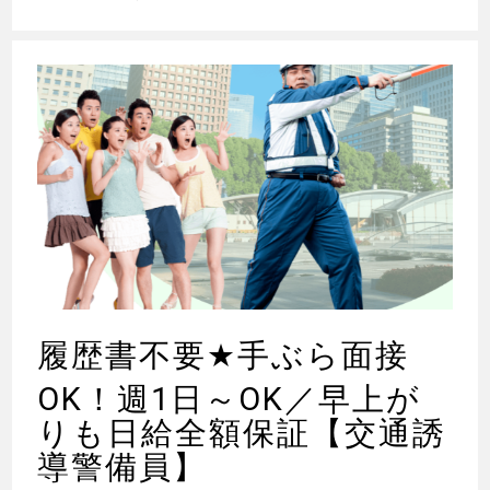
履歴書不要
★
手ぶら面接
OK！週1日～OK／早上が
りも日給全額保証【交通誘
導警備員】